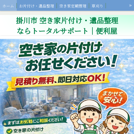
»
ホーム
お片付け・遺品整理
空き家定期管理
草刈り
その他サービス
お客様の声
会社概要
掛川市 空き家片付け・遺品整理
ならトータルサポート｜便利屋